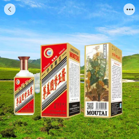
茅盖图梦玉酱