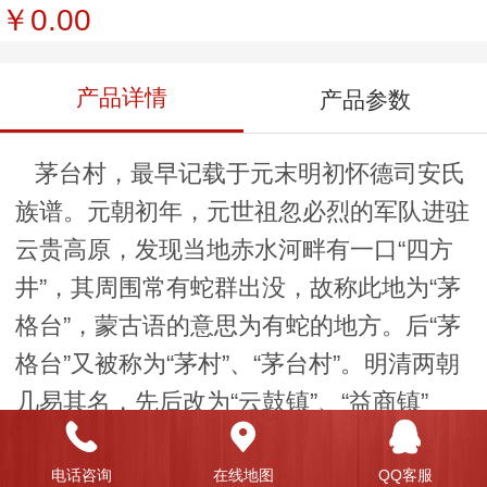
￥0.00
产品详情
产品参数
茅台村，最早记载于元末明初怀德司安氏
族谱。元朝初年，元世祖忽必烈的军队进驻
云贵高原，发现当地赤水河畔有一口“四方
井”，其周围常有蛇群出没，故称此地为“茅
格台”，蒙古语的意思为有蛇的地方。后“茅
格台”又被称为“茅村”、“茅台村”。明清两朝
几易其名，先后改为“云鼓镇”、“益商镇”
等，但终因人们惯称茅台而再度改为“茅台
镇”。
电话咨询
在线地图
QQ客服